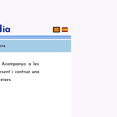
dia
ions
e. Acompanyo a les
esent i contruir una
eixes.