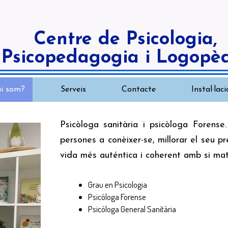
Centre de Psicologia,
Psicopedagogia i Logopè
i som?
Serveis
Contacte
Instal·lac
Psicòloga sanitària i psicòloga Forens
persones a conèixer-se, millorar el seu pr
vida més auténtica i coherent amb si mat
Grau en Psicologia
Psicòloga Forense
Psicòloga General Sanitària