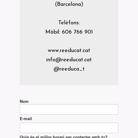
(Barcelona)
Telèfons:
Mòbil: 606 766 901
www.reeducat.cat
info@reeducat.cat
@reeduca_t
Nom
E-mail
Quin és el millor horari per contactar amb tu?